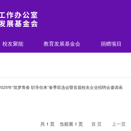
校友聚能
教育发展基金会
捐赠项目
聘
025年“筑梦青春 职等你来”春季双选会暨首届校友企业招聘会邀请函
共 1 页 当前第 1 页
首 页
上一页